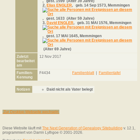
,
gest.
1599 (Alter 39 Jahre)
2.
Elias ENGLER
,
geb.
14 Sep 1573, Memmingen
,
gest.
1633 (Alter 59 Jahre)
3.
David ENGLER
,
geb.
31 MAI 1576, Memmingen
,
gest.
17 MAI 1645, Memmingen
(Alter 69 Jahre)
Zuletzt
12 Nov 2017
bearbeitet
am
Familien-
F4434
Familienblatt
|
Familientafel
Kennung
Notizen
Daid nicht als Vater belegt
Zur Desktop-Webseite wechseln
Diese Website läuft mit
The Next Generation of Genealogy Sitebuilding
v. 12.1,
programmiert von Darrin Lythgoe © 2001-2026.