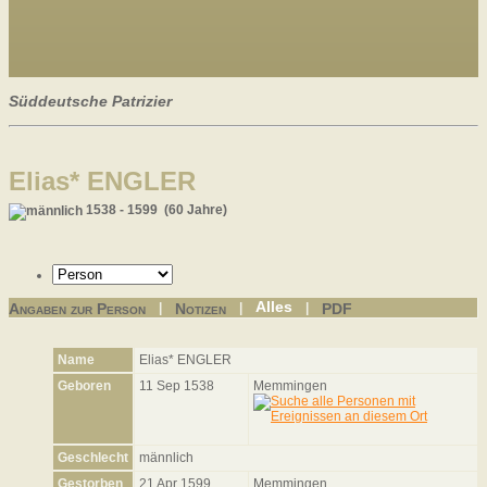
Süddeutsche Patrizier
Elias* ENGLER
1538 - 1599 (60 Jahre)
Alles
Angaben zur Person
Notizen
PDF
|
|
|
Name
Elias*
ENGLER
Geboren
11 Sep 1538
Memmingen
Geschlecht
männlich
Gestorben
21 Apr 1599
Memmingen