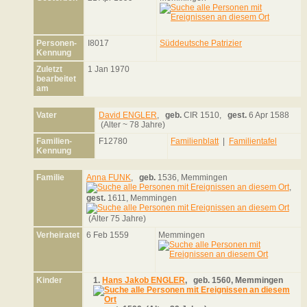
Personen-
I8017
Süddeutsche Patrizier
Kennung
Zuletzt
1 Jan 1970
bearbeitet
am
Vater
David ENGLER
,
geb.
CIR 1510,
gest.
6 Apr 1588
(Alter ~ 78 Jahre)
Familien-
F12780
Familienblatt
|
Familientafel
Kennung
Familie
Anna FUNK
,
geb.
1536, Memmingen
,
gest.
1611, Memmingen
(Alter 75 Jahre)
Verheiratet
6 Feb 1559
Memmingen
Kinder
1.
Hans Jakob ENGLER
,
geb.
1560, Memmingen