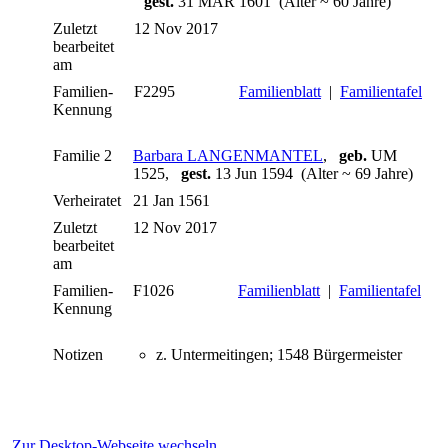
gest.
31 MÄR 1601 (Alter ~ 60 Jahre)
Zuletzt
12 Nov 2017
bearbeitet
am
Familien-
F2295
Familienblatt
|
Familientafel
Kennung
Familie 2
Barbara LANGENMANTEL
,
geb.
UM
1525,
gest.
13 Jun 1594 (Alter ~ 69 Jahre)
Verheiratet
21 Jan 1561
Zuletzt
12 Nov 2017
bearbeitet
am
Familien-
F1026
Familienblatt
|
Familientafel
Kennung
Notizen
z. Untermeitingen; 1548 Bürgermeister
Zur Desktop-Webseite wechseln