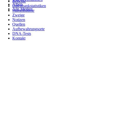
Berichte
Alben
Datenbankstatistiken
Alle Medien
Stammbäume
Zweige
Notizen
Quellen
Aufbewahrungsorte
DNA-Tests
Kontakt