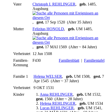
Vater
Christoph I. REHLINGER
,
geb.
1485,
Augsburg
,
gest.
17 Sep 1520 (Alter 35 Jahre)
Mutter
Felizitas HONOLD
,
geb.
UM 1485,
Augsburg
,
gest.
17 MAI 1569 (Alter ~ 84 Jahre)
Verheiratet
12 Jun 1508
Familien-
F430
Familienblatt
|
Familientafel
Kennung
Familie 1
Helena WELSER
,
geb.
UM 1508,
gest.
7
Apr 1545 (Alter ~ 37 Jahre)
Verheiratet
9 OKT 1531
Kinder
1.
Anna REHLINGER
,
geb.
UM 1532,
gest.
1560 (Alter ~ 28 Jahre)
2.
Helena REHLINGER
,
geb.
UM 1534
3.
Lucas REHLINGER
,
geb.
UM 1541,