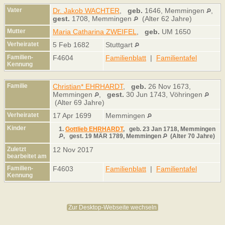
Vater
Dr. Jakob WACHTER
,
geb.
1646, Memmingen
,
gest.
1708, Memmingen
(Alter 62 Jahre)
Mutter
Maria Catharina ZWEIFEL
,
geb.
UM 1650
Verheiratet
5 Feb 1682
Stuttgart
Familien-
F4604
Familienblatt
|
Familientafel
Kennung
Familie
Christian* EHRHARDT
,
geb.
26 Nov 1673,
Memmingen
,
gest.
30 Jun 1743, Vöhringen
(Alter 69 Jahre)
Verheiratet
17 Apr 1699
Memmingen
Kinder
1.
Gottlieb EHRHARDT
,
geb.
23 Jan 1718, Memmingen
,
gest.
19 MÄR 1789, Memmingen
(Alter 70 Jahre)
Zuletzt
12 Nov 2017
bearbeitet am
Familien-
F4603
Familienblatt
|
Familientafel
Kennung
Zur Desktop-Webseite wechseln