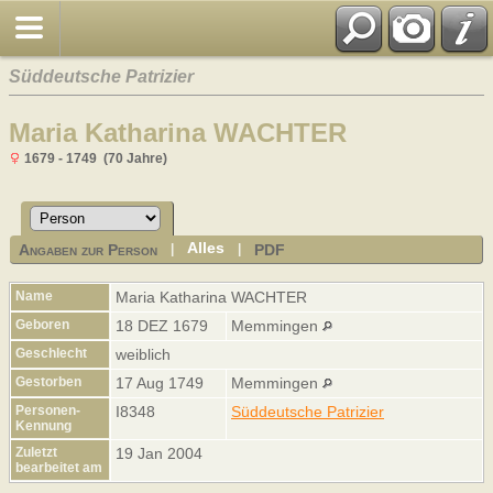
Süddeutsche Patrizier
Maria Katharina WACHTER
1679 - 1749 (70 Jahre)
Alles
Angaben zur Person
PDF
|
|
Name
Maria Katharina
WACHTER
Geboren
18 DEZ 1679
Memmingen
Geschlecht
weiblich
Gestorben
17 Aug 1749
Memmingen
Personen-
I8348
Süddeutsche Patrizier
Kennung
Zuletzt
19 Jan 2004
bearbeitet am