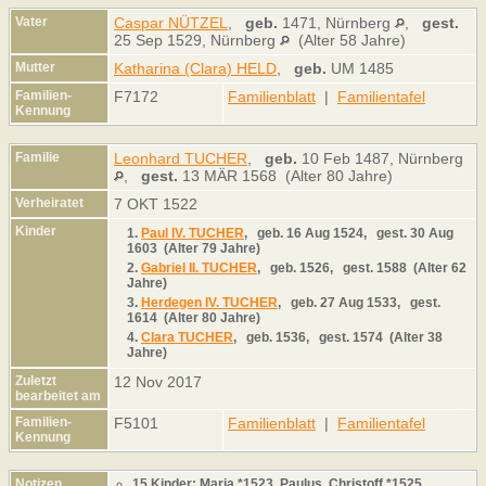
Vater
Caspar NÜTZEL
,
geb.
1471, Nürnberg
,
gest.
25 Sep 1529, Nürnberg
(Alter 58 Jahre)
Mutter
Katharina (Clara) HELD
,
geb.
UM 1485
Familien-
F7172
Familienblatt
|
Familientafel
Kennung
Familie
Leonhard TUCHER
,
geb.
10 Feb 1487, Nürnberg
,
gest.
13 MÄR 1568 (Alter 80 Jahre)
Verheiratet
7 OKT 1522
Kinder
1.
Paul IV. TUCHER
,
geb.
16 Aug 1524,
gest.
30 Aug
1603 (Alter 79 Jahre)
2.
Gabriel II. TUCHER
,
geb.
1526,
gest.
1588 (Alter 62
Jahre)
3.
Herdegen IV. TUCHER
,
geb.
27 Aug 1533,
gest.
1614 (Alter 80 Jahre)
4.
Clara TUCHER
,
geb.
1536,
gest.
1574 (Alter 38
Jahre)
Zuletzt
12 Nov 2017
bearbeitet am
Familien-
F5101
Familienblatt
|
Familientafel
Kennung
Notizen
15 Kinder: Maria *1523, Paulus, Christoff *1525,