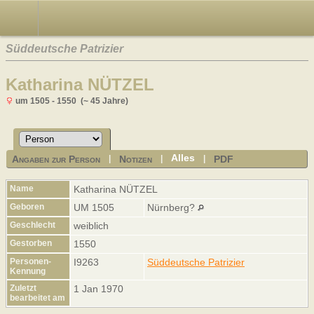
Süddeutsche Patrizier
Katharina NÜTZEL
um 1505 - 1550 (~ 45 Jahre)
Alles
Angaben zur Person
Notizen
PDF
|
|
|
Name
Katharina
NÜTZEL
Geboren
UM 1505
Nürnberg?
Geschlecht
weiblich
Gestorben
1550
Personen-
I9263
Süddeutsche Patrizier
Kennung
Zuletzt
1 Jan 1970
bearbeitet am