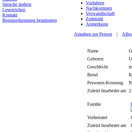
Vorfahren
Sprache ändern
Nachkommen
Lesezeichen
Verwandtschaft
Kontakt
Zeitstrahl
Benutzerkennung beantragen
Anmerkung
Angaben zur Person
|
Alles
Name
G
Geboren
U
Geschlecht
m
Beruf
K
Personen-Kennung
I
Zuletzt bearbeitet am
2
Familie
Verheiratet
Zuletzt bearbeitet am