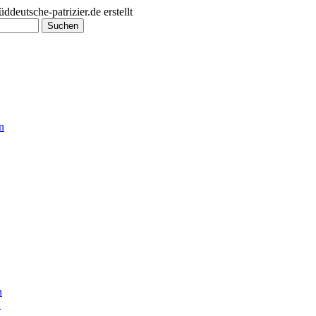
utsche-patrizier.de erstellt
n
n
n