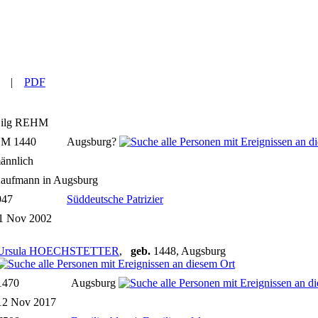
|
PDF
ilg
REHM
M 1440
Augsburg?
ännlich
aufmann in Augsburg
947
Süddeutsche Patrizier
1 Nov 2002
Ursula HOECHSTETTER
,
geb.
1448, Augsburg
1470
Augsburg
12 Nov 2017