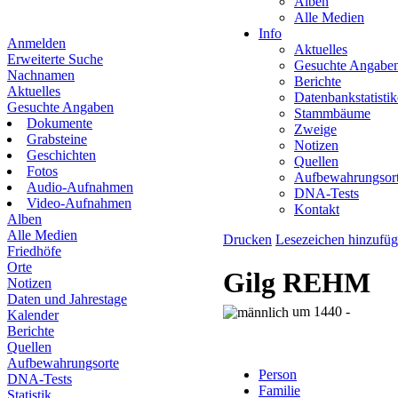
Alben
Alle Medien
Info
Anmelden
Aktuelles
Erweiterte Suche
Gesuchte Angabe
Nachnamen
Berichte
Aktuelles
Datenbankstatisti
Gesuchte Angaben
Stammbäume
Dokumente
Zweige
Grabsteine
Notizen
Geschichten
Quellen
Fotos
Aufbewahrungsor
Audio-Aufnahmen
DNA-Tests
Video-Aufnahmen
Kontakt
Alben
Alle Medien
Drucken
Lesezeichen hinzufü
Friedhöfe
Orte
Gilg REHM
Notizen
Daten und Jahrestage
um 1440 -
Kalender
Berichte
Quellen
Aufbewahrungsorte
Person
DNA-Tests
Familie
Statistik