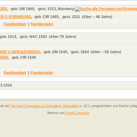
UDER
,
geb.
UM 1460,
gest.
1513, Nürnberg
ETER V. KORNBURG
,
geb.
CIR 1465,
gest.
1511 (Alter ~ 46 Jahre)
Familienblatt
|
Familientafel
geb.
1514,
gest.
NAC 1593 (Alter 79 Jahre)
DER V. HEROLDSBERG
,
geb.
UM 1545,
gest.
1604 (Alter ~ 59 Jahre)
UDER
,
geb.
CIR 1540
Familienblatt
|
Familientafel
.3.1554
uft mit
The Next Generation of Genealogy Sitebuilding
v. 12.1, programmiert von Darrin Lyth
Betreut von
Frank Leiprecht
.