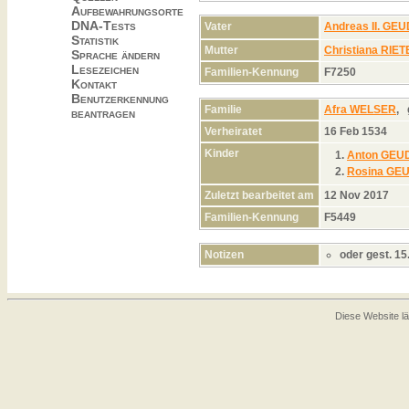
Aufbewahrungsorte
DNA-Tests
Vater
Andreas II. GE
Statistik
Mutter
Christiana RI
Sprache ändern
Lesezeichen
Familien-Kennung
F7250
Kontakt
Benutzerkennung
Familie
Afra WELSER
,
beantragen
Verheiratet
16 Feb 1534
Kinder
1.
Anton GEU
2.
Rosina GE
Zuletzt bearbeitet am
12 Nov 2017
Familien-Kennung
F5449
Notizen
oder gest. 15
Diese Website lä