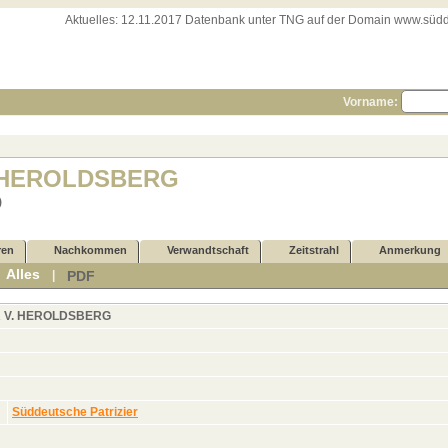
Aktuelles:
12.11.2017 Datenbank unter TNG auf der Domain www.süddeut
Vorname:
. HEROLDSBERG
)
ren
Nachkommen
Verwandtschaft
Zeitstrahl
Anmerkung
Alles
PDF
|
|
 V. HEROLDSBERG
Süddeutsche Patrizier