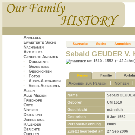
Anmelden
Erweiterte Suche
Startseite
Suche
Anmelden
Nachnamen
Aktuelles
Sebald GEUDER V
Gesuchte Angaben
um 1510 - 1552 (~ 42 Jahre
Dokumente
Grabsteine
Geschichten
Fotos
Person
Familie
Vorfah
Audio-Aufnahmen
Angaben zur Person
Notizen
|
Video-Aufnahmen
Alben
Alle Medien
Name
Sebald
GEUDER
Friedhöfe
Geboren
UM 1510
Orte
Notizen
Geschlecht
männlich
Daten und
Gestorben
8 Jan 1552
Jahrestage
Kalender
Personen-Kennung
I9889
Berichte
Zuletzt bearbeitet am
27 Sep 2006
Quellen