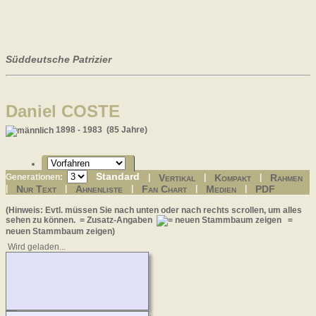
Süddeutsche Patrizier
Daniel COSTE
1898 - 1983 (85 Jahre)
Standard
Vertikal
Kompakt
Rahmen
Generationen:
|
|
|
Nur Text
Ahnenliste
Fan Chart
Medien
PDF
|
|
|
|
|
(Hinweis: Evtl. müssen Sie nach unten oder nach rechts scrollen, um alles
sehen zu können.
= Zusatz-Angaben
=
neuen Stammbaum zeigen)
Wird geladen...