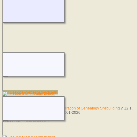
Zur Desktop-Webseite wechseln
Diese Website läuft mit
The Next Generation of Genealogy Sitebuilding
v. 12.1,
programmiert von Darrin Lythgoe © 2001-2026.
Betreut von
Frank Leiprecht
.