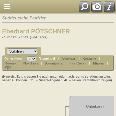
Süddeutsche Patrizier
Eberhard PÖTSCHNER
um 1285 - 1349 (~ 64 Jahre)
Standard
Vertikal
Kompakt
Generationen:
|
|
|
Rahmen
Nur Text
Ahnenliste
Fan Chart
Medien
|
|
|
|
|
PDF
(Hinweis: Evtl. müssen Sie nach unten oder nach rechts scrollen, um alles
sehen zu können.
= Zusatz-Angaben
= neuen Stammbaum zeigen)
Unbekannt