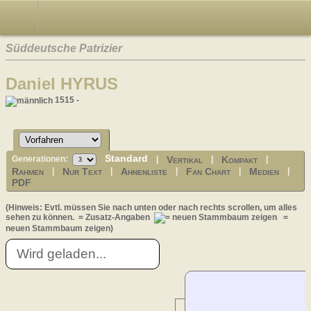
Süddeutsche Patrizier
Daniel HYRUS
1515 -
Standard
Vertikal
Kompakt
Generationen:
|
|
|
Rahmen
Nur Text
Ahnenliste
Fan Chart
Medien
|
|
|
|
|
PDF
(Hinweis: Evtl. müssen Sie nach unten oder nach rechts scrollen, um alles
sehen zu können.
= Zusatz-Angaben
=
neuen Stammbaum zeigen)
Wird geladen...