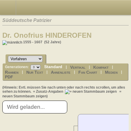
Süddeutsche Patrizier
Dr. Onofrius HINDEROFEN
1555 - 1607 (52 Jahre)
Standard
Vertikal
Kompakt
Generationen:
|
|
|
Rahmen
Nur Text
Ahnenliste
Fan Chart
Medien
|
|
|
|
|
PDF
(Hinweis: Evtl. müssen Sie nach unten oder nach rechts scrollen, um alles
sehen zu können.
= Zusatz-Angaben
=
neuen Stammbaum zeigen)
Wird geladen...