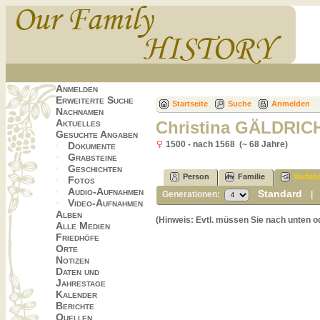
Anmelden
Erweiterte Suche
Startseite
Suche
Anmelden
Nachnamen
Aktuelles
Christina GÄLDRIC
Gesuchte Angaben
1500 - nach 1568 (~ 68 Jahre)
Dokumente
Grabsteine
Geschichten
Person
Familie
Vorfah
Fotos
Audio-Aufnahmen
Standard
Generationen:
Video-Aufnahmen
Alben
(Hinweis: Evtl. müssen Sie nach unten o
Alle Medien
Friedhöfe
Orte
Notizen
Daten und
Jahrestage
Kalender
Berichte
Quellen