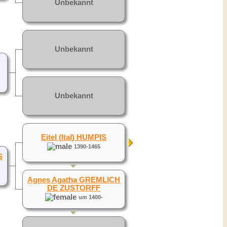
Unbekannt
Unbekannt
Unbekannt
Eitel (Ital) HUMPIS
1390-1465
S
Agnes Agatha GREMLICH
DE ZUSTORFF
um 1400-