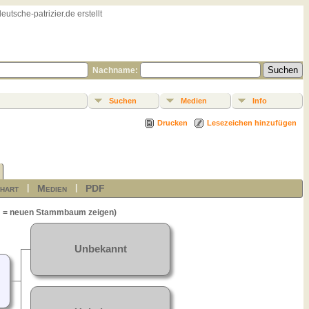
sche-patrizier.de erstellt
Nachname:
Suchen
Medien
Info
Drucken
Lesezeichen hinzufügen
hart
Medien
PDF
|
|
= neuen Stammbaum zeigen)
Unbekannt