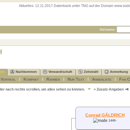
Aktuelles:
12.11.2017 Datenbank unter TNG auf der Domain www.süddeut
Vorname:
H
ren
Nachkommen
Verwandtschaft
Zeitstrahl
Anmerkung
Vertikal
Kompakt
Rahmen
Nur Text
Ahnenliste
Fan C
|
|
|
|
|
|
der nach rechts scrollen, um alles sehen zu können.
= Zusatz-Angaben
Conrad GÄLDRICH
1440-