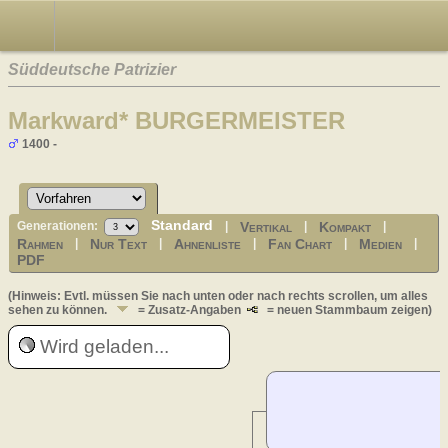
Süddeutsche Patrizier
Markward* BURGERMEISTER
1400 -
Standard
Vertikal
Kompakt
Generationen:
|
|
|
Rahmen
Nur Text
Ahnenliste
Fan Chart
Medien
|
|
|
|
|
PDF
(Hinweis: Evtl. müssen Sie nach unten oder nach rechts scrollen, um alles
sehen zu können.
= Zusatz-Angaben
= neuen Stammbaum zeigen)
Wird geladen...