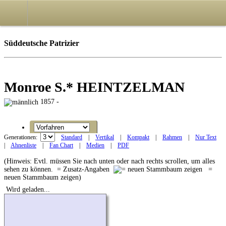
Süddeutsche Patrizier
Monroe S.* HEINTZELMAN
1857 -
Generationen:
Standard
|
Vertikal
|
Kompakt
|
Rahmen
|
Nur Text
|
Ahnenliste
|
Fan Chart
|
Medien
|
PDF
(Hinweis: Evtl. müssen Sie nach unten oder nach rechts scrollen, um alles
sehen zu können.
= Zusatz-Angaben
=
neuen Stammbaum zeigen)
Wird geladen...