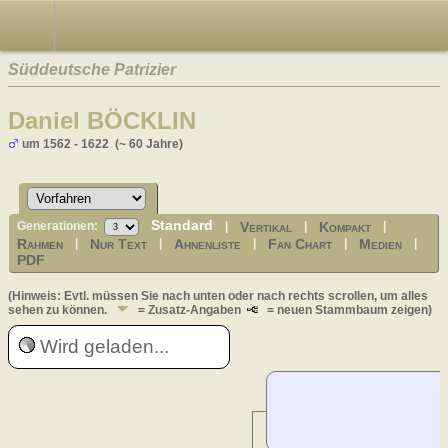
Süddeutsche Patrizier
Daniel BÖCKLIN
um 1562 - 1622 (~ 60 Jahre)
Standard
Vertikal
Kompakt
Generationen:
|
|
|
Rahmen
Nur Text
Ahnenliste
Fan Chart
Medien
|
|
|
|
|
PDF
(Hinweis: Evtl. müssen Sie nach unten oder nach rechts scrollen, um alles
sehen zu können.
= Zusatz-Angaben
= neuen Stammbaum zeigen)
Wird geladen...