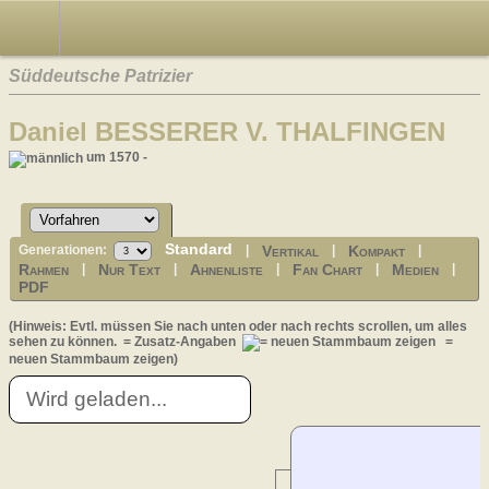
Süddeutsche Patrizier
Daniel BESSERER V. THALFINGEN
um 1570 -
Standard
Vertikal
Kompakt
Generationen:
|
|
|
Rahmen
Nur Text
Ahnenliste
Fan Chart
Medien
|
|
|
|
|
PDF
(Hinweis: Evtl. müssen Sie nach unten oder nach rechts scrollen, um alles
sehen zu können.
= Zusatz-Angaben
=
neuen Stammbaum zeigen)
Wird geladen...