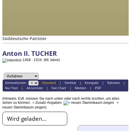
Süddeutsche Patrizier
Anton II. TUCHER
1458 - 1524 (66 Jahre)
Generationen:
Standard
|
Vertikal
|
Kompakt
|
Rahmen
|
Nur Text
|
Ahnenliste
|
Fan Chart
|
Medien
|
PDF
(Hinweis: Evtl. müssen Sie nach unten oder nach rechts scrollen, um alles
sehen zu können.
= Zusatz-Angaben
=
neuen Stammbaum zeigen)
Wird geladen...