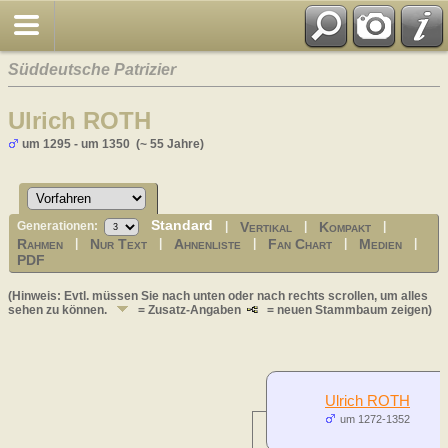
Süddeutsche Patrizier
Ulrich ROTH
um 1295 - um 1350 (~ 55 Jahre)
Standard
Vertikal
Kompakt
Generationen:
|
|
|
Rahmen
Nur Text
Ahnenliste
Fan Chart
Medien
|
|
|
|
|
PDF
(Hinweis: Evtl. müssen Sie nach unten oder nach rechts scrollen, um alles
sehen zu können.
= Zusatz-Angaben
= neuen Stammbaum zeigen)
Ulrich ROTH
um 1272-1352