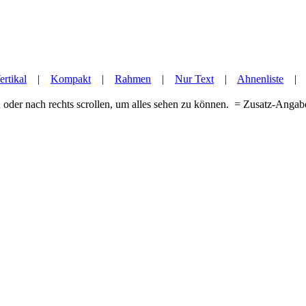
ertikal
|
Kompakt
|
Rahmen
|
Nur Text
|
Ahnenliste
 oder nach rechts scrollen, um alles sehen zu können.
= Zusatz-Anga