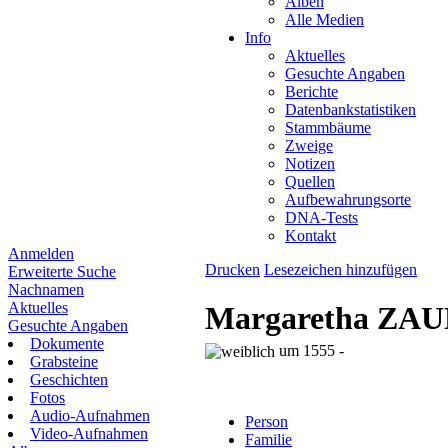
Alben
Alle Medien
Info
Aktuelles
Gesuchte Angaben
Berichte
Datenbankstatistiken
Stammbäume
Zweige
Notizen
Quellen
Aufbewahrungsorte
DNA-Tests
Kontakt
Anmelden
Drucken
Lesezeichen hinzufügen
Erweiterte Suche
Nachnamen
Aktuelles
Margaretha Z
Gesuchte Angaben
Dokumente
um 1555 -
Grabsteine
Geschichten
Fotos
Audio-Aufnahmen
Person
Video-Aufnahmen
Familie