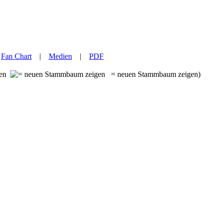
|
Fan Chart
|
Medien
|
PDF
ben
= neuen Stammbaum zeigen)