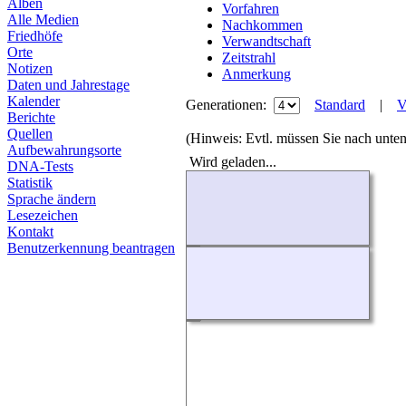
Alben
Vorfahren
Alle Medien
Nachkommen
Friedhöfe
Verwandtschaft
Orte
Zeitstrahl
Notizen
Anmerkung
Daten und Jahrestage
Kalender
Generationen:
Standard
|
V
Berichte
Quellen
(Hinweis: Evtl. müssen Sie nach unten
Aufbewahrungsorte
Wird geladen...
DNA-Tests
Statistik
Sprache ändern
Lesezeichen
Kontakt
Benutzerkennung beantragen