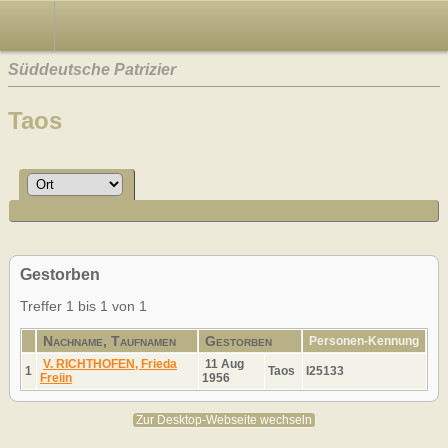
Süddeutsche Patrizier
Taos
Gestorben
Treffer 1 bis 1 von 1
Nachname, Taufnamen
Gestorben
Personen-Kennung
V. RICHTHOFEN, Frieda
11 Aug
1
Taos
I25133
Freiin
1956
Zur Desktop-Webseite wechseln