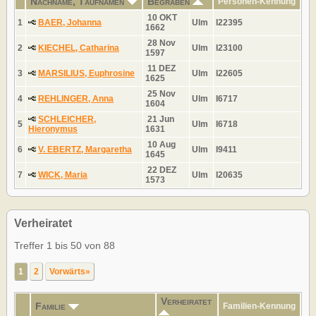
Nachname, Taufnamen
Begraben
Personen-Kennung
10 OKT
1
BAER, Johanna
Ulm
I22395
1662
28 Nov
2
KIECHEL, Catharina
Ulm
I23100
1597
11 DEZ
3
MARSILIUS, Euphrosine
Ulm
I22605
1625
25 Nov
4
REHLINGER, Anna
Ulm
I6717
1604
SCHLEICHER,
21 Jun
5
Ulm
I6718
Hieronymus
1631
10 Aug
6
V. EBERTZ, Margaretha
Ulm
I9411
1645
22 DEZ
7
WICK, Maria
Ulm
I20635
1573
Verheiratet
Treffer 1 bis 50 von 88
1
2
Vorwärts»
Verheiratet
Familie
Familien-Kennung