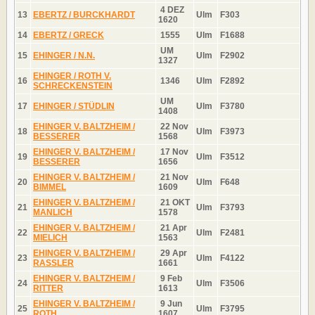
4 DEZ
13
EBERTZ / BURCKHARDT
Ulm
F303
1620
14
EBERTZ / GRECK
1555
Ulm
F1688
UM
15
EHINGER / N.N.
Ulm
F2902
1327
EHINGER / ROTH V.
16
1346
Ulm
F2892
SCHRECKENSTEIN
UM
17
EHINGER / STÜDLIN
Ulm
F3780
1408
EHINGER V. BALTZHEIM /
22 Nov
18
Ulm
F3973
BESSERER
1568
EHINGER V. BALTZHEIM /
17 Nov
19
Ulm
F3512
BESSERER
1656
EHINGER V. BALTZHEIM /
21 Nov
20
Ulm
F648
BIMMEL
1609
EHINGER V. BALTZHEIM /
21 OKT
21
Ulm
F3793
MANLICH
1578
EHINGER V. BALTZHEIM /
21 Apr
22
Ulm
F2481
MIELICH
1563
EHINGER V. BALTZHEIM /
29 Apr
23
Ulm
F4122
RASSLER
1661
EHINGER V. BALTZHEIM /
9 Feb
24
Ulm
F3506
RITTER
1613
EHINGER V. BALTZHEIM /
9 Jun
25
Ulm
F3795
ROTH
1607