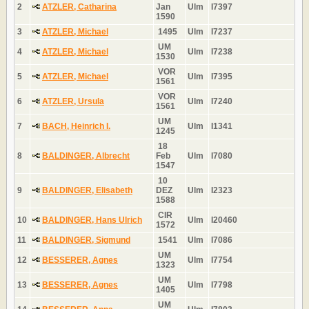
2
ATZLER, Catharina
Jan
Ulm
I7397
1590
3
ATZLER, Michael
1495
Ulm
I7237
UM
4
ATZLER, Michael
Ulm
I7238
1530
VOR
5
ATZLER, Michael
Ulm
I7395
1561
VOR
6
ATZLER, Ursula
Ulm
I7240
1561
UM
7
BACH, Heinrich I.
Ulm
I1341
1245
18
8
BALDINGER, Albrecht
Feb
Ulm
I7080
1547
10
9
BALDINGER, Elisabeth
DEZ
Ulm
I2323
1588
CIR
10
BALDINGER, Hans Ulrich
Ulm
I20460
1572
11
BALDINGER, Sigmund
1541
Ulm
I7086
UM
12
BESSERER, Agnes
Ulm
I7754
1323
UM
13
BESSERER, Agnes
Ulm
I7798
1405
UM