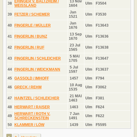
EHINGER V. BALTZHEIM /
13 Nov
38
Ulm
F3504
WEISSLAND
1604
Jan
39
FETZER / SCHEMER
Ulm
F3530
1521
Jan
40
FINGERLE / MÜLLER
Ulm
F13643
1676
13 Sep
41
FINGERLIN / BUNZ
Ulm
F13636
1670
23 Jul
42
FINGERLIN / RUF
Ulm
F13638
1565
5 MAI
43
FINGERLIN / SCHLEICHER
Ulm
F13647
1705
5 Jul
44
FINGERLIN / WEICKMANN
Ulm
F13637
1597
45
GASSOLD / IMHOFF
1457
Ulm
F794
10 Aug
46
GRECK / REHM
Ulm
F3062
1535
21 MAI
47
HAINTZEL / SCHLEICHER
Ulm
F381
1463
48
HERWART / RAISER
1463
Ulm
F624
HERWART / ROTH V.
7 Jan
49
Ulm
F622
SCHRECKENSTEIN
1491
50
KLAMMER / LÖW
1439
Ulm
F5595