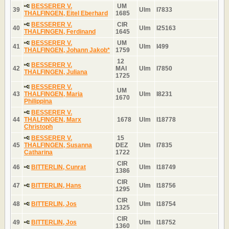
BESSERER V.
UM
39
Ulm
I7833
THALFINGEN, Eitel Eberhard
1685
BESSERER V.
CIR
40
Ulm
I25163
THALFINGEN, Ferdinand
1645
BESSERER V.
UM
41
Ulm
I499
THALFINGEN, Johann Jakob*
1759
12
BESSERER V.
42
MAI
Ulm
I7850
THALFINGEN, Juliana
1725
BESSERER V.
UM
43
THALFINGEN, Maria
Ulm
I8231
1670
Philippina
BESSERER V.
44
THALFINGEN, Marx
1678
Ulm
I18778
Christoph
BESSERER V.
15
45
THALFINGEN, Susanna
DEZ
Ulm
I7835
Catharina
1722
CIR
46
BITTERLIN, Cunrat
Ulm
I18749
1386
CIR
47
BITTERLIN, Hans
Ulm
I18756
1295
CIR
48
BITTERLIN, Jos
Ulm
I18754
1325
CIR
49
BITTERLIN, Jos
Ulm
I18752
1360