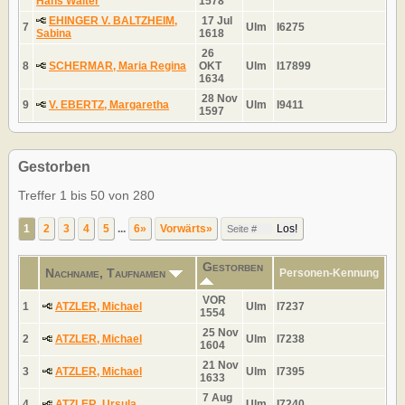
Hans Walter
1578
EHINGER V. BALTZHEIM,
17 Jul
7
Ulm
I6275
Sabina
1618
26
8
SCHERMAR, Maria Regina
OKT
Ulm
I17899
1634
28 Nov
9
V. EBERTZ, Margaretha
Ulm
I9411
1597
Gestorben
Treffer 1 bis 50 von 280
1
2
3
4
5
...
6»
Vorwärts»
Gestorben
Nachname, Taufnamen
Personen-Kennung
VOR
1
ATZLER, Michael
Ulm
I7237
1554
25 Nov
2
ATZLER, Michael
Ulm
I7238
1604
21 Nov
3
ATZLER, Michael
Ulm
I7395
1633
7 Aug
4
ATZLER, Ursula
Ulm
I7240