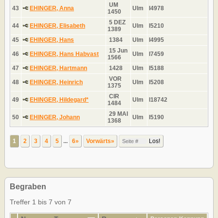
UM
43
EHINGER, Anna
Ulm
I4978
1450
5 DEZ
44
EHINGER, Elisabeth
Ulm
I5210
1389
45
EHINGER, Hans
1384
Ulm
I4995
15 Jun
46
EHINGER, Hans Habvast
Ulm
I7459
1566
47
EHINGER, Hartmann
1428
Ulm
I5188
VOR
48
EHINGER, Heinrich
Ulm
I5208
1375
CIR
49
EHINGER, Hildegard*
Ulm
I18742
1484
29 MAI
50
EHINGER, Johann
Ulm
I5190
1368
1
2
3
4
5
...
6»
Vorwärts»
Begraben
Treffer 1 bis 7 von 7