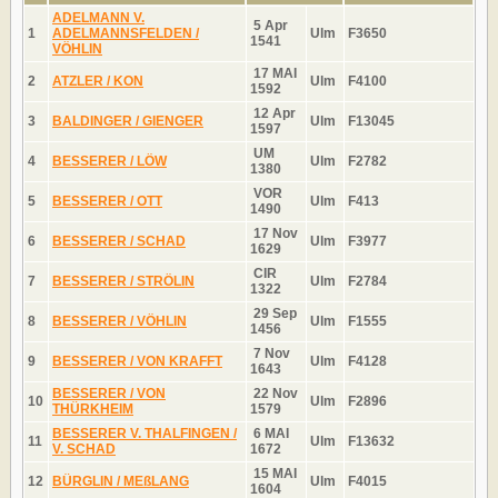
ADELMANN V.
5 Apr
1
ADELMANNSFELDEN /
Ulm
F3650
1541
VÖHLIN
17 MAI
2
ATZLER / KON
Ulm
F4100
1592
12 Apr
3
BALDINGER / GIENGER
Ulm
F13045
1597
UM
4
BESSERER / LÖW
Ulm
F2782
1380
VOR
5
BESSERER / OTT
Ulm
F413
1490
17 Nov
6
BESSERER / SCHAD
Ulm
F3977
1629
CIR
7
BESSERER / STRÖLIN
Ulm
F2784
1322
29 Sep
8
BESSERER / VÖHLIN
Ulm
F1555
1456
7 Nov
9
BESSERER / VON KRAFFT
Ulm
F4128
1643
BESSERER / VON
22 Nov
10
Ulm
F2896
THÜRKHEIM
1579
BESSERER V. THALFINGEN /
6 MAI
11
Ulm
F13632
V. SCHAD
1672
15 MAI
12
BÜRGLIN / MEßLANG
Ulm
F4015
1604