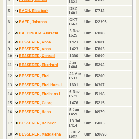
1621
DEZ
5
BACH, Elisabeth
Ulm
I7743
1401
OKT
6
BAER, Johanna
Ulm
I22395
1662
3 Nov
7
BALDINGER, Albrecht
Ulm
I7080
1625
8
BESSERER, Anna
1423
Ulm
I7801
9
BESSERER, Anna
1423
Ulm
I7803
10
BESSERER, Conrad
1380
Ulm
I2800
Jan
11
BESSERER, Eberhard
Ulm
I5202
1484
21 Apr
12
BESSERER, Eitel
Ulm
I5200
1533
13
BESSERER, Eitel Hans II.
1601
Ulm
I4307
6 Nov
14
BESSERER, Eitelhans I.
Ulm
I5198
1571
15
BESSERER, Georg
1476
Ulm
I5215
5 Jun
16
BESSERER, Hans
Ulm
I4979
1459
13 Jul
17
BESSERER, Heinrich
Ulm
I5003
1414
3 DEZ
18
BESSERER, Magdalena
Ulm
I20690
1587