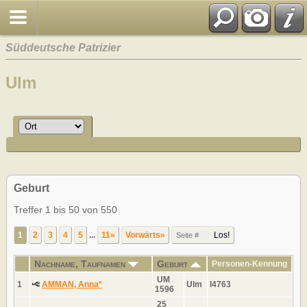
Süddeutsche Patrizier
Ulm
Geburt
Treffer 1 bis 50 von 550
1
2
3
4
5
...
11»
Vorwärts»
Nachname, Taufnamen
Geburt
Personen-Kennung
UM
1
AMMAN, Anna*
Ulm
I4763
1596
25