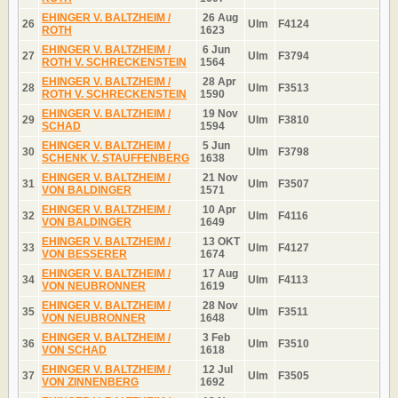
EHINGER V. BALTZHEIM /
26 Aug
26
Ulm
F4124
ROTH
1623
EHINGER V. BALTZHEIM /
6 Jun
27
Ulm
F3794
ROTH V. SCHRECKENSTEIN
1564
EHINGER V. BALTZHEIM /
28 Apr
28
Ulm
F3513
ROTH V. SCHRECKENSTEIN
1590
EHINGER V. BALTZHEIM /
19 Nov
29
Ulm
F3810
SCHAD
1594
EHINGER V. BALTZHEIM /
5 Jun
30
Ulm
F3798
SCHENK V. STAUFFENBERG
1638
EHINGER V. BALTZHEIM /
21 Nov
31
Ulm
F3507
VON BALDINGER
1571
EHINGER V. BALTZHEIM /
10 Apr
32
Ulm
F4116
VON BALDINGER
1649
EHINGER V. BALTZHEIM /
13 OKT
33
Ulm
F4127
VON BESSERER
1674
EHINGER V. BALTZHEIM /
17 Aug
34
Ulm
F4113
VON NEUBRONNER
1619
EHINGER V. BALTZHEIM /
28 Nov
35
Ulm
F3511
VON NEUBRONNER
1648
EHINGER V. BALTZHEIM /
3 Feb
36
Ulm
F3510
VON SCHAD
1618
EHINGER V. BALTZHEIM /
12 Jul
37
Ulm
F3505
VON ZINNENBERG
1692