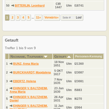
CIR
50
BITTERLIN, Leonhard
Ulm
I18741
1447
1
2
3
4
5
...
11»
Vorwärts»
Getauft
Treffer 1 bis 9 von 9
Nachname, Taufnamen
Getauft
Personen-Kennung
18 Nov
1
BUNZ, Anna Maria
Ulm
I21360
1651
5 OKT
2
BURCKHARDT, Magdalena
Ulm
I23087
1617
7 Nov
3
EBERTZ, Helena
Ulm
I23081
1635
EHINGER V. BALTZHEIM,
23 Jan
4
Ulm
I5883
Anna Maria
1630
EHINGER V. BALTZHEIM,
26 Apr
5
Ulm
I6270
Daniel
1631
EHINGER V. BALTZHEIM,
11 Jan
6
Ulm
I2064