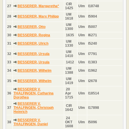
CIR
27
BESSERER, Margaretha*
Ulm
I18748
1425
UM
28
BESSERER, Marx Philipp
Ulm
I5904
1618
UM
29
BESSERER, Otto
Ulm
I5007
1300
30
BESSERER, Regina
1635
Ulm
I6271
UM
31
BESSERER, Ulrich
Ulm
I5240
1330
UM
32
BESSERER, Ursula
Ulm
I7791
1410
33
BESSERER, Ursula
1412
Ulm
I1383
UM
34
BESSERER, Wilhelm
Ulm
I1962
1388
UM
35
BESSERER, Wilhelm
Ulm
I2678
1419
BESSERER V.
20
36
THALFINGEN, Catharina
Apr
Ulm
I18514
Dorothea
1715
BESSERER V.
CIR
37
THALFINGEN, Christoph
Ulm
I17898
1642
Heinrich
24
BESSERER V.
38
OKT
Ulm
I5096
THALFINGEN, Daniel
1608