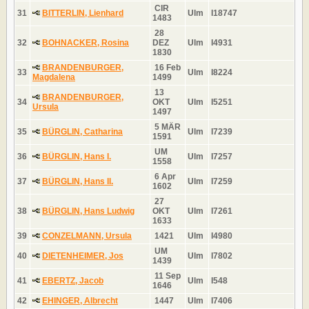
CIR
31
BITTERLIN, Lienhard
Ulm
I18747
1483
28
32
BOHNACKER, Rosina
DEZ
Ulm
I4931
1830
BRANDENBURGER,
16 Feb
33
Ulm
I8224
Magdalena
1499
13
BRANDENBURGER,
34
OKT
Ulm
I5251
Ursula
1497
5 MÄR
35
BÜRGLIN, Catharina
Ulm
I7239
1591
UM
36
BÜRGLIN, Hans I.
Ulm
I7257
1558
6 Apr
37
BÜRGLIN, Hans II.
Ulm
I7259
1602
27
38
BÜRGLIN, Hans Ludwig
OKT
Ulm
I7261
1633
39
CONZELMANN, Ursula
1421
Ulm
I4980
UM
40
DIETENHEIMER, Jos
Ulm
I7802
1439
11 Sep
41
EBERTZ, Jacob
Ulm
I548
1646
42
EHINGER, Albrecht
1447
Ulm
I7406