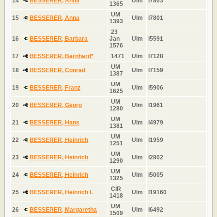
14
BESSERER, Anna
Ulm
I7803
1365
UM
15
BESSERER, Anna
Ulm
I7801
1393
23
16
BESSERER, Barbara
Jan
Ulm
I5591
1576
17
BESSERER, Bernhard*
1471
Ulm
I7128
UM
18
BESSERER, Conrad
Ulm
I7159
1387
UM
19
BESSERER, Franz
Ulm
I5906
1625
UM
20
BESSERER, Georg
Ulm
I1961
1280
UM
21
BESSERER, Hans
Ulm
I4979
1381
UM
22
BESSERER, Heinrich
Ulm
I1959
1251
UM
23
BESSERER, Heinrich
Ulm
I2802
1290
UM
24
BESSERER, Heinrich
Ulm
I5005
1325
CIR
25
BESSERER, Heinrich I.
Ulm
I19160
1418
UM
26
BESSERER, Margaretha
Ulm
I6492
1509