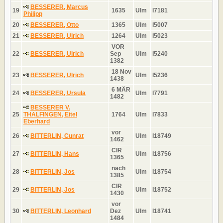
BESSERER, Marcus
19
1635
Ulm
I7181
Philipp
20
BESSERER, Otto
1365
Ulm
I5007
21
BESSERER, Ulrich
1264
Ulm
I5023
VOR
22
BESSERER, Ulrich
Sep
Ulm
I5240
1382
18 Nov
23
BESSERER, Ulrich
Ulm
I5236
1438
6 MÄR
24
BESSERER, Ursula
Ulm
I7791
1482
BESSERER V.
25
THALFINGEN, Eitel
1764
Ulm
I7833
Eberhard
vor
26
BITTERLIN, Cunrat
Ulm
I18749
1462
CIR
27
BITTERLIN, Hans
Ulm
I18756
1365
nach
28
BITTERLIN, Jos
Ulm
I18754
1385
CIR
29
BITTERLIN, Jos
Ulm
I18752
1430
vor
30
BITTERLIN, Leonhard
Dez
Ulm
I18741
1484