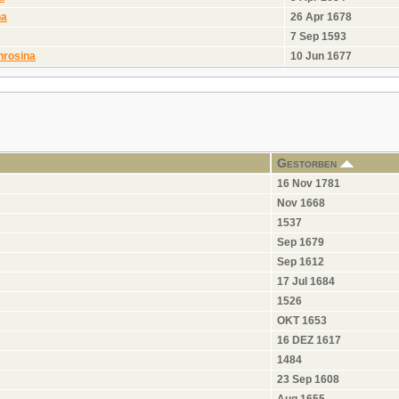
na
26 Apr 1678
7 Sep 1593
hrosina
10 Jun 1677
Gestorben
16 Nov 1781
Nov 1668
1537
Sep 1679
Sep 1612
17 Jul 1684
1526
OKT 1653
16 DEZ 1617
1484
23 Sep 1608
Aug 1655