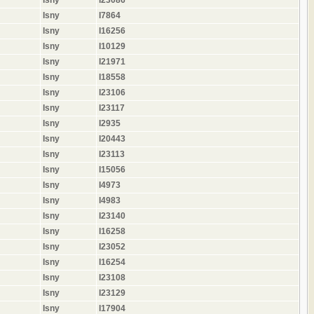
Isny
I7864
Isny
I16256
Isny
I10129
Isny
I21971
Isny
I18558
Isny
I23106
Isny
I23117
Isny
I2935
Isny
I20443
Isny
I23113
Isny
I15056
Isny
I4973
Isny
I4983
Isny
I23140
Isny
I16258
Isny
I23052
Isny
I16254
Isny
I23108
Isny
I23129
Isny
I17904