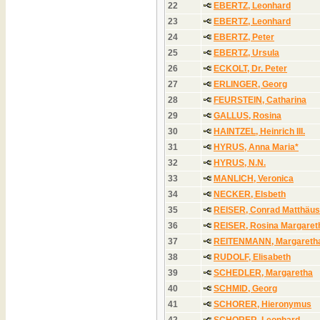
22
EBERTZ, Leonhard
23
EBERTZ, Leonhard
24
EBERTZ, Peter
25
EBERTZ, Ursula
26
ECKOLT, Dr. Peter
27
ERLINGER, Georg
28
FEURSTEIN, Catharina
29
GALLUS, Rosina
30
HAINTZEL, Heinrich III.
31
HYRUS, Anna Maria*
32
HYRUS, N.N.
33
MANLICH, Veronica
34
NECKER, Elsbeth
35
REISER, Conrad Matthäus
36
REISER, Rosina Margaret
37
REITENMANN, Margareth
38
RUDOLF, Elisabeth
39
SCHEDLER, Margaretha
40
SCHMID, Georg
41
SCHORER, Hieronymus
42
SCHORER, Leonhard