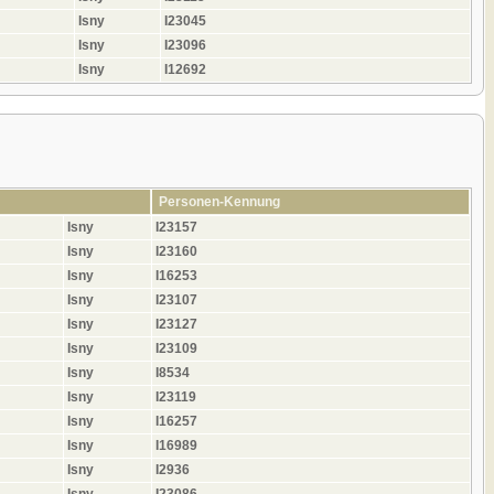
Isny
I23045
Isny
I23096
Isny
I12692
Personen-Kennung
Isny
I23157
Isny
I23160
Isny
I16253
Isny
I23107
Isny
I23127
Isny
I23109
Isny
I8534
Isny
I23119
Isny
I16257
Isny
I16989
Isny
I2936
Isny
I23086