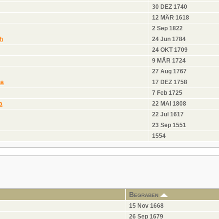
30 DEZ 1740
12 MÄR 1618
2 Sep 1822
h
24 Jun 1784
24 OKT 1709
9 MÄR 1724
27 Aug 1767
na
17 DEZ 1758
7 Feb 1725
a
22 MAI 1808
22 Jul 1617
23 Sep 1551
1554
Begraben
15 Nov 1668
26 Sep 1679