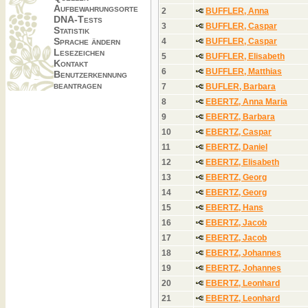
Aufbewahrungsorte
2
BUFFLER, Anna
DNA-Tests
3
BUFFLER, Caspar
Statistik
Sprache ändern
4
BUFFLER, Caspar
Lesezeichen
5
BUFFLER, Elisabeth
Kontakt
6
BUFFLER, Matthias
Benutzerkennung
beantragen
7
BUFLER, Barbara
8
EBERTZ, Anna Maria
9
EBERTZ, Barbara
10
EBERTZ, Caspar
11
EBERTZ, Daniel
12
EBERTZ, Elisabeth
13
EBERTZ, Georg
14
EBERTZ, Georg
15
EBERTZ, Hans
16
EBERTZ, Jacob
17
EBERTZ, Jacob
18
EBERTZ, Johannes
19
EBERTZ, Johannes
20
EBERTZ, Leonhard
21
EBERTZ, Leonhard