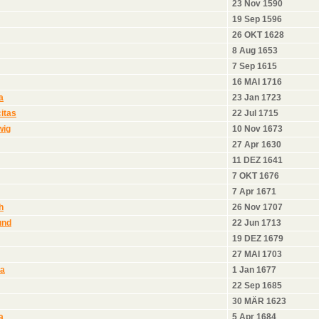
23 Nov 1590
19 Sep 1596
26 OKT 1628
8 Aug 1653
7 Sep 1615
16 MAI 1716
a
23 Jan 1723
itas
22 Jul 1715
wig
10 Nov 1673
27 Apr 1630
11 DEZ 1641
7 OKT 1676
7 Apr 1671
h
26 Nov 1707
und
22 Jun 1713
19 DEZ 1679
27 MAI 1703
na
1 Jan 1677
22 Sep 1685
30 MÄR 1623
a
5 Apr 1684