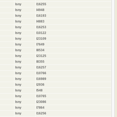
Isny
I16255
Isny
I4948
Isny
I16193
Isny
I4883
Isny
I16253
Isny
I10122
Isny
I23109
Isny
I7649
Isny
I8534
Isny
I23125
Isny
I8355
Isny
I16257
Isny
I10766
Isny
I16989
Isny
I2936
Isny
I548
Isny
I10765
Isny
I23086
Isny
I7864
Isny
I16256