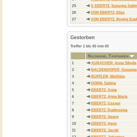
25
V. EBERTZ, Susanna Sabi
26
VON EBERTZ, Elias
27
VON EBERTZ, Regina Eup
Gestorben
Treffer 1 bis 45 von 45
Nachname, Taufnamen
1
AURACHER, Anna Sibylla
2
BALDENHOFER, Susanna
3
BUFFLER, Matthias
4
DORN, Sabina
5
EBERTZ, Anna
6
EBERTZ, Anna Maria
7
EBERTZ, Caspar
8
EBERTZ, Euphrosina
9
EBERTZ, Georg
10
EBERTZ, Hans
11
EBERTZ, Jacob
12
EBERTZ, Johannes