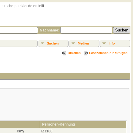
sche-patrizier.de erstellt
Nachname:
Suchen
Medien
Info
Drucken
Lesezeichen hinzufügen
Personen-Kennung
Isny
I23160