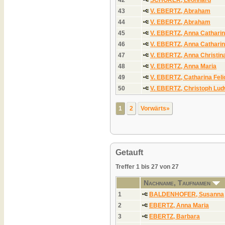
43
V. EBERTZ, Abraham
44
V. EBERTZ, Abraham
45
V. EBERTZ, Anna Cathari
46
V. EBERTZ, Anna Cathari
47
V. EBERTZ, Anna Christin
48
V. EBERTZ, Anna Maria
49
V. EBERTZ, Catharina Feli
50
V. EBERTZ, Christoph Lud
1
2
Vorwärts»
Getauft
Treffer 1 bis 27 von 27
Nachname, Taufnamen
1
BALDENHOFER, Susanna
2
EBERTZ, Anna Maria
3
EBERTZ, Barbara