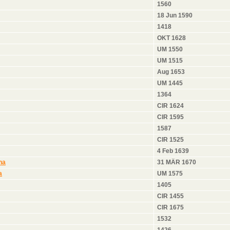
1560
18 Jun 1590
1418
OKT 1628
UM 1550
UM 1515
Aug 1653
UM 1445
1364
CIR 1624
CIR 1595
1587
CIR 1525
4 Feb 1639
ha
31 MÄR 1670
a
UM 1575
1405
CIR 1455
CIR 1675
1532
1426