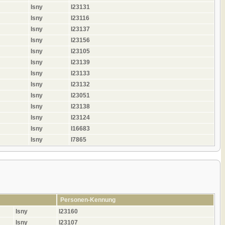
Isny
I23131
Isny
I23116
Isny
I23137
Isny
I23156
Isny
I23105
Isny
I23139
Isny
I23133
Isny
I23132
Isny
I23051
Isny
I23138
Isny
I23124
Isny
I16683
Isny
I7865
Personen-Kennung
Isny
I23160
Isny
I23107