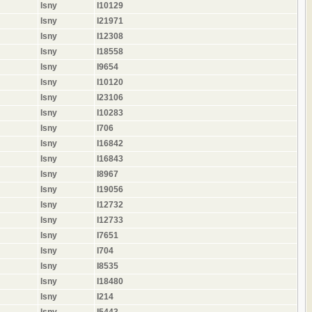
Isny
I10129
Isny
I21971
Isny
I12308
Isny
I18558
Isny
I9654
Isny
I10120
Isny
I23106
Isny
I10283
Isny
I706
Isny
I16842
Isny
I16843
Isny
I8967
Isny
I19056
Isny
I12732
Isny
I12733
Isny
I7651
Isny
I704
Isny
I8535
Isny
I18480
Isny
I214
Isny
I5443