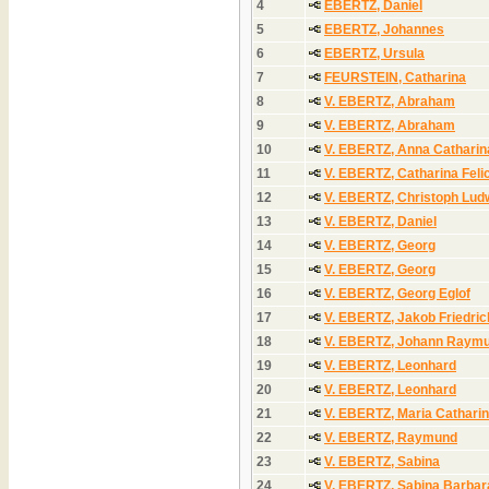
4
EBERTZ, Daniel
5
EBERTZ, Johannes
6
EBERTZ, Ursula
7
FEURSTEIN, Catharina
8
V. EBERTZ, Abraham
9
V. EBERTZ, Abraham
10
V. EBERTZ, Anna Catharin
11
V. EBERTZ, Catharina Felic
12
V. EBERTZ, Christoph Lud
13
V. EBERTZ, Daniel
14
V. EBERTZ, Georg
15
V. EBERTZ, Georg
16
V. EBERTZ, Georg Eglof
17
V. EBERTZ, Jakob Friedric
18
V. EBERTZ, Johann Raym
19
V. EBERTZ, Leonhard
20
V. EBERTZ, Leonhard
21
V. EBERTZ, Maria Cathari
22
V. EBERTZ, Raymund
23
V. EBERTZ, Sabina
24
V. EBERTZ, Sabina Barbar