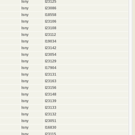
Isny
I23125
Isny
I23086
Isny
I18558
Isny
I23106
Isny
I23108
Isny
I23112
Isny
I19034
Isny
I23142
Isny
I23054
Isny
I23129
Isny
I17904
Isny
I23131
Isny
I23163
Isny
I23156
Isny
I23148
Isny
I23139
Isny
I23133
Isny
I23132
Isny
I23051
Isny
I16830
Isny
I23115