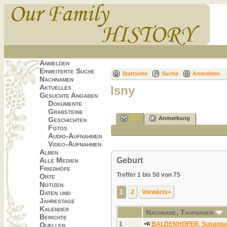
Anmelden
Erweiterte Suche
Startseite
Suche
Anmelden
Nachnamen
Aktuelles
Isny
Gesuchte Angaben
Dokumente
Grabsteine
Ort
Anmerkung
Geschichten
Fotos
Audio-Aufnahmen
Video-Aufnahmen
Alben
Geburt
Alle Medien
Friedhöfe
Treffer 1 bis 50 von 75
Orte
Notizen
1
2
Vorwärts»
Daten und
Jahrestage
Kalender
Nachname, Taufnamen
Berichte
1
BALDENHOFER, Susanna
Quellen