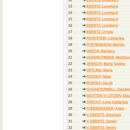
13
EBERTZ, Leonhard
14
EBERTZ, Leonhard
15
EBERTZ, Leonhard
16
EBERTZ, Leonhard
17
EBERTZ, Ursula
18
FEURSTEIN, Catharina
19
FURTENBACH, Martha
20
GRECK, Barbara
21
GUNDELFINGER, Matthäu
22
JENISCH, Maria Sabina
23
OETLING, Maria
24
RUDOLF, Hans
25
RUDOLF, Jacob
26
SCHANTERNELL, Jakobin
27
SEUTTER V. LÖTZEN, Elis
28
SPECHT, Anna Catharina
29
STEBENHABER, Anna
30
V. EBERTZ, Abraham
31
V. EBERTZ, Daniel
32
V. EBERTZ, Georg