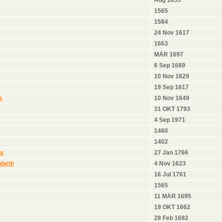
1565
1584
24 Nov 1617
1663
MÄR 1697
6 Sep 1689
10 Nov 1629
19 Sep 1617
s
10 Nov 1649
31 OKT 1793
4 Sep 1971
1460
1402
a
27 Jan 1766
abeth
4 Nov 1623
16 Jul 1761
1565
11 MÄR 1695
19 OKT 1662
28 Feb 1692