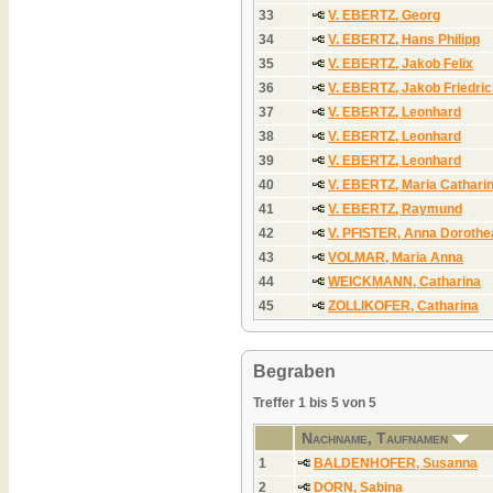
33
V. EBERTZ, Georg
34
V. EBERTZ, Hans Philipp
35
V. EBERTZ, Jakob Felix
36
V. EBERTZ, Jakob Friedric
37
V. EBERTZ, Leonhard
38
V. EBERTZ, Leonhard
39
V. EBERTZ, Leonhard
40
V. EBERTZ, Maria Cathari
41
V. EBERTZ, Raymund
42
V. PFISTER, Anna Dorothe
43
VOLMAR, Maria Anna
44
WEICKMANN, Catharina
45
ZOLLIKOFER, Catharina
Begraben
Treffer 1 bis 5 von 5
Nachname, Taufnamen
1
BALDENHOFER, Susanna
2
DORN, Sabina