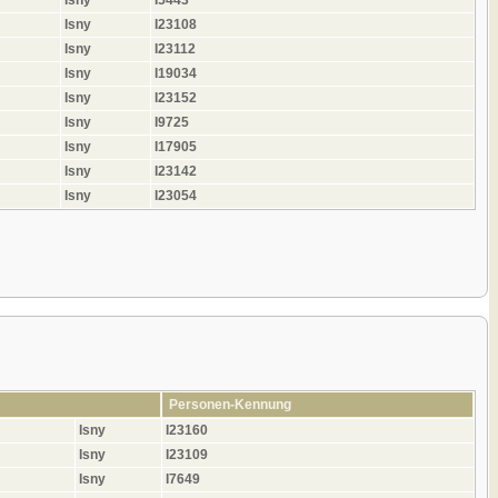
Isny
I23108
Isny
I23112
Isny
I19034
Isny
I23152
Isny
I9725
Isny
I17905
Isny
I23142
Isny
I23054
Personen-Kennung
Isny
I23160
Isny
I23109
Isny
I7649