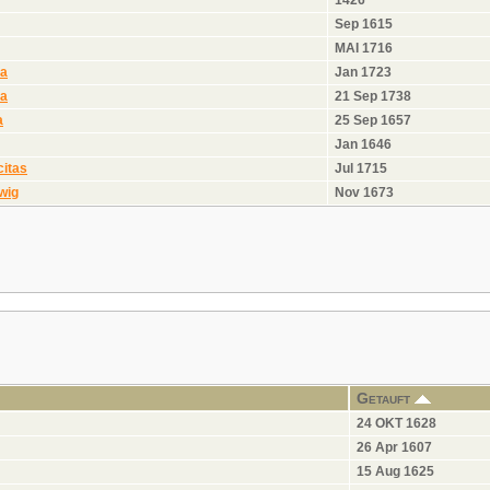
Sep 1615
MAI 1716
na
Jan 1723
na
21 Sep 1738
a
25 Sep 1657
Jan 1646
citas
Jul 1715
wig
Nov 1673
Getauft
24 OKT 1628
26 Apr 1607
15 Aug 1625