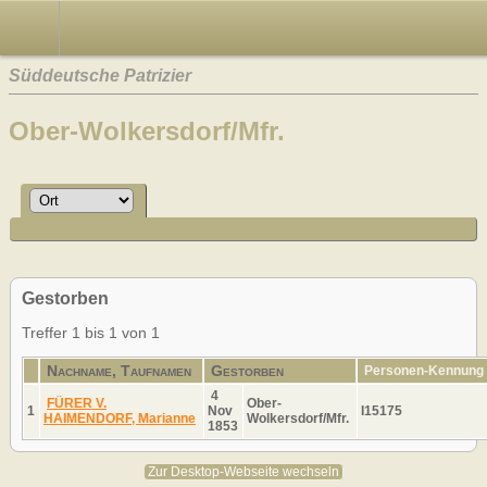
Süddeutsche Patrizier
Ober-Wolkersdorf/Mfr.
Gestorben
Treffer 1 bis 1 von 1
Nachname, Taufnamen
Gestorben
Personen-Kennung
4
FÜRER V.
Ober-
1
Nov
I15175
HAIMENDORF, Marianne
Wolkersdorf/Mfr.
1853
Zur Desktop-Webseite wechseln