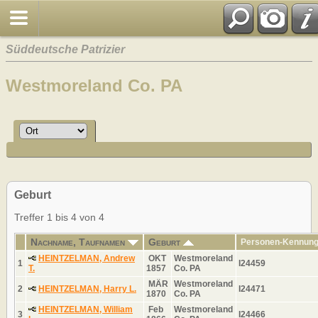
Süddeutsche Patrizier
Westmoreland Co. PA
Geburt
Treffer 1 bis 4 von 4
Nachname, Taufnamen
Geburt
Personen-Kennun
HEINTZELMAN, Andrew
OKT
Westmoreland
1
I24459
T.
1857
Co. PA
MÄR
Westmoreland
2
HEINTZELMAN, Harry L.
I24471
1870
Co. PA
HEINTZELMAN, William
Feb
Westmoreland
3
I24466