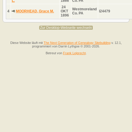
L.
1866
Co. PA
24
Westmoreland
4
MOORHEAD, Grace M.
OKT
I24479
Co. PA
1896
Zur Desktop-Webseite wechseln
Diese Website läuft mit
The Next Generation of Genealogy Sitebuilding
v. 12.1,
programmiert von Darrin Lythgoe © 2001-2026.
Betreut von
Frank Leiprecht
.