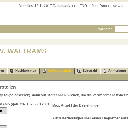
Aktuelles:
12.11.2017 Datenbank unter TNG auf der Domain www.süddeut
Vorname:
S V. WALTRAMS
ren
Nachkommen
Verwandtschaft
Zeitstrahl
Anmerkung
stellen
zeigte belassen), dann auf 'Berechnen' klicken, um die Verwandtschaftsbezie
RAMS (geb. CIR 1620) - I17561
Max. Anzahl der Beziehungen:
Auch Beziehungen über einen Ehepartner anz