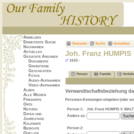
Anmelden
Erweiterte Suche
Startseite
Suche
Anmelden
Nachnamen
Aktuelles
Joh. Franz HUMPI
Gesuchte Angaben
1620 -
Dokumente
Grabsteine
Geschichten
Person
Familie
Vorfah
Fotos
Audio-Aufnahmen
Video-Aufnahmen
Alben
Verwandtschaftsbeziehung dar
Alle Medien
Friedhöfe
Personen-Kennungen eingeben (oder ange
Orte
Notizen
Person 1:
Joh. Franz HUMPIS V. WALT
Daten und
Ändere zu:
Jahrestage
Kalender
Berichte
Person 2:
Quellen