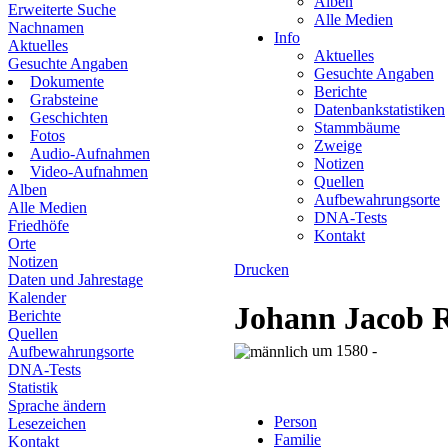
Alben
Erweiterte Suche
Alle Medien
Nachnamen
Info
Aktuelles
Aktuelles
Gesuchte Angaben
Gesuchte Angaben
Dokumente
Berichte
Grabsteine
Datenbankstatistiken
Geschichten
Stammbäume
Fotos
Zweige
Audio-Aufnahmen
Notizen
Video-Aufnahmen
Quellen
Alben
Aufbewahrungsorte
Alle Medien
DNA-Tests
Friedhöfe
Kontakt
Orte
Notizen
Drucken
Daten und Jahrestage
Kalender
Johann Jaco
Berichte
Quellen
um 1580 -
Aufbewahrungsorte
DNA-Tests
Statistik
Sprache ändern
Person
Lesezeichen
Familie
Kontakt