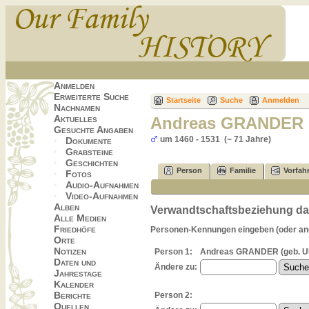
Anmelden
Erweiterte Suche
Startseite
Suche
Anmelden
Nachnamen
Aktuelles
Andreas GRANDER
Gesuchte Angaben
um 1460 - 1531 (~ 71 Jahre)
Dokumente
Grabsteine
Geschichten
Person
Familie
Vorfah
Fotos
Audio-Aufnahmen
Video-Aufnahmen
Alben
Verwandtschaftsbeziehung dar
Alle Medien
Friedhöfe
Personen-Kennungen eingeben (oder ange
Orte
Notizen
Person 1:
Andreas GRANDER (geb. UM
Daten und
Ändere zu:
Jahrestage
Kalender
Berichte
Person 2:
Quellen