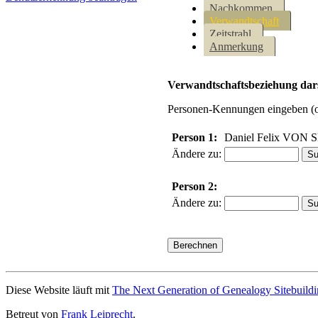
Nachkommen
Verwandtschaft
Zeitstrahl
Anmerkung
Verwandtschaftsbeziehung dars
Personen-Kennungen eingeben (ode
Person 1:
Daniel Felix VON
Ändere zu:
Person 2:
Ändere zu:
Diese Website läuft mit
The Next Generation of Genealogy Sitebuild
Betreut von
Frank Leiprecht
.