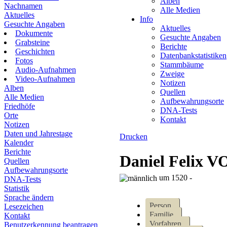
Alben
Nachnamen
Alle Medien
Aktuelles
Info
Gesuchte Angaben
Aktuelles
Dokumente
Gesuchte Angaben
Grabsteine
Berichte
Geschichten
Datenbankstatistiken
Fotos
Stammbäume
Audio-Aufnahmen
Zweige
Video-Aufnahmen
Notizen
Alben
Quellen
Alle Medien
Aufbewahrungsorte
Friedhöfe
DNA-Tests
Orte
Kontakt
Notizen
Daten und Jahrestage
Drucken
Kalender
Berichte
Daniel Feli
Quellen
Aufbewahrungsorte
um 1520 -
DNA-Tests
Statistik
Sprache ändern
Person
Lesezeichen
Familie
Kontakt
Vorfahren
Benutzerkennung beantragen