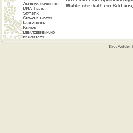
Aufbewahrungsorte
Wähle oberhalb ein Bild aus
DNA-Tests
Statistik
Sprache ändern
Lesezeichen
Kontakt
Benutzerkennung
beantragen
Diese Website lä