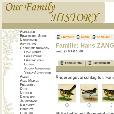
Anmelden
Erweiterte Suche
Startseite
Suche
Anmelden
Nachnamen
Aktuelles
Familie: Hans ZAN
Gesuchte Angaben
verh. 25 MÄR 1568
Dokumente
Grabsteine
Geschichten
Familientafel
Familienblatt
Fotos
Audio-Aufnahmen
Video-Aufnahmen
Alben
Änderungsvorschlag für: Fa
Alle Medien
Friedhöfe
Orte
Notizen
Daten und
Jahrestage
Kalender
Berichte
Quellen
Bitte helfe mit Spameinträge