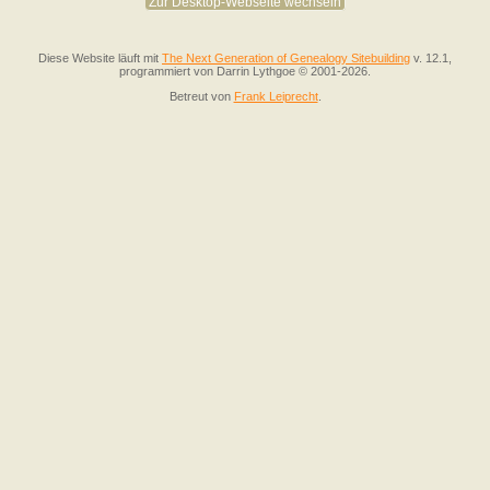
Zur Desktop-Webseite wechseln
Diese Website läuft mit
The Next Generation of Genealogy Sitebuilding
v. 12.1,
programmiert von Darrin Lythgoe © 2001-2026.
Betreut von
Frank Leiprecht
.