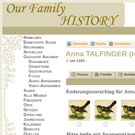
Anmelden
Erweiterte Suche
Startseite
Suche
Anmelden
Nachnamen
Aktuelles
Anna TALFINGER (I
Gesuchte Angaben
um 1495 -
Dokumente
Grabsteine
Geschichten
Person
Familie
Vorfah
Fotos
Audio-Aufnahmen
Video-Aufnahmen
Alben
Änderungsvorschlag für: Ann
Alle Medien
Friedhöfe
Orte
Notizen
Daten und
Jahrestage
Kalender
Berichte
Quellen
Bitte helfe mit Spameinträge