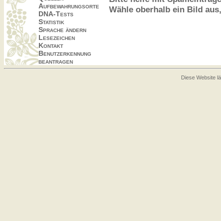
Aufbewahrungsorte
Wähle oberhalb ein Bild aus
DNA-Tests
Statistik
Sprache ändern
Lesezeichen
Kontakt
Benutzerkennung
beantragen
Diese Website lä