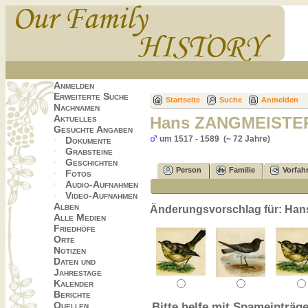
Anmelden
Erweiterte Suche
Startseite
Suche
Anmelden
Nachnamen
Aktuelles
Hans ZANGMEISTER 
Gesuchte Angaben
um 1517 - 1589 (~ 72 Jahre)
Dokumente
Grabsteine
Geschichten
Person
Familie
Vorfah
Fotos
Audio-Aufnahmen
Video-Aufnahmen
Alben
Änderungsvorschlag für: Ha
Alle Medien
Friedhöfe
Orte
Notizen
Daten und
Jahrestage
Kalender
Berichte
Quellen
Bitte helfe mit Spameinträge