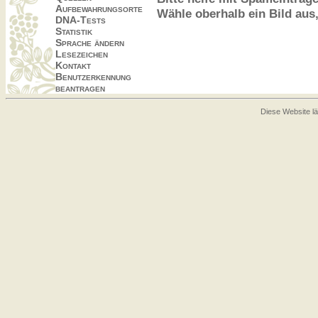
Aufbewahrungsorte
Wähle oberhalb ein Bild aus
DNA-Tests
Statistik
Sprache ändern
Lesezeichen
Kontakt
Benutzerkennung
beantragen
Diese Website lä