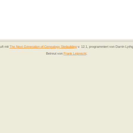
uft mit
The Next Generation of Genealogy Sitebuilding
v. 12.1, programmiert von Darrin Lyth
Betreut von
Frank Leiprecht
.