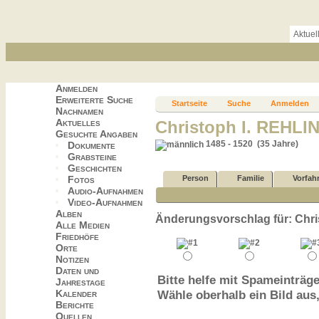
Aktuel
Anmelden
Erweiterte Suche
Startseite
Suche
Anmelden
Nachnamen
Aktuelles
Christoph I. REHLI
Gesuchte Angaben
1485 - 1520 (35 Jahre)
Dokumente
Grabsteine
Geschichten
Fotos
Person
Familie
Vorfah
Audio-Aufnahmen
Video-Aufnahmen
Alben
Änderungsvorschlag für: Chri
Alle Medien
Friedhöfe
Orte
Notizen
Daten und
Bitte helfe mit Spameinträge
Jahrestage
Kalender
Wähle oberhalb ein Bild aus
Berichte
Quellen