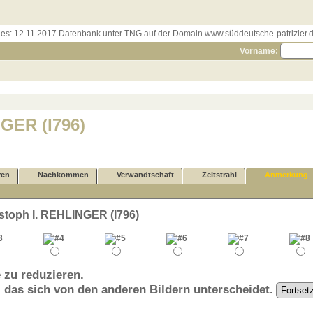
les:
12.11.2017 Datenbank unter TNG auf der Domain www.süddeutsche-patrizier.de
Vorname:
NGER (I796)
ren
Nachkommen
Verwandtschaft
Zeitstrahl
Anmerkung
stoph I. REHLINGER (I796)
 zu reduzieren.
, das sich von den anderen Bildern unterscheidet.