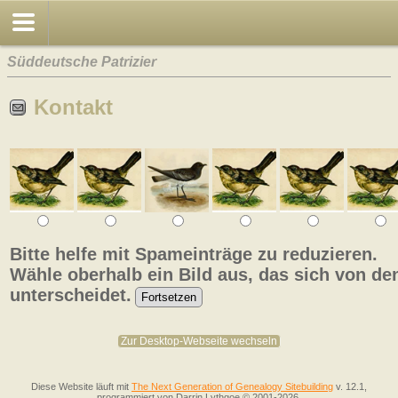
Süddeutsche Patrizier
Kontakt
Bitte helfe mit Spameinträge zu reduzieren.
Wähle oberhalb ein Bild aus, das sich von de
unterscheidet.
Zur Desktop-Webseite wechseln
Diese Website läuft mit
The Next Generation of Genealogy Sitebuilding
v. 12.1,
programmiert von Darrin Lythgoe © 2001-2026.