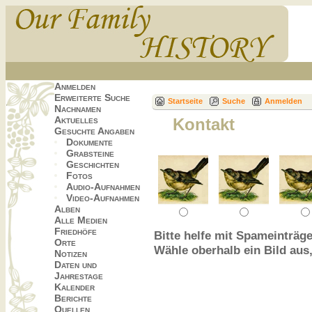
Anmelden
Erweiterte Suche
Startseite
Suche
Anmelden
Nachnamen
Aktuelles
Kontakt
Gesuchte Angaben
Dokumente
Grabsteine
Geschichten
Fotos
Audio-Aufnahmen
Video-Aufnahmen
Alben
Alle Medien
Friedhöfe
Bitte helfe mit Spameinträge
Orte
Wähle oberhalb ein Bild aus
Notizen
Daten und
Jahrestage
Kalender
Berichte
Quellen