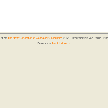
uft mit
The Next Generation of Genealogy Sitebuilding
v. 12.1, programmiert von Darrin Lyth
Betreut von
Frank Leiprecht
.