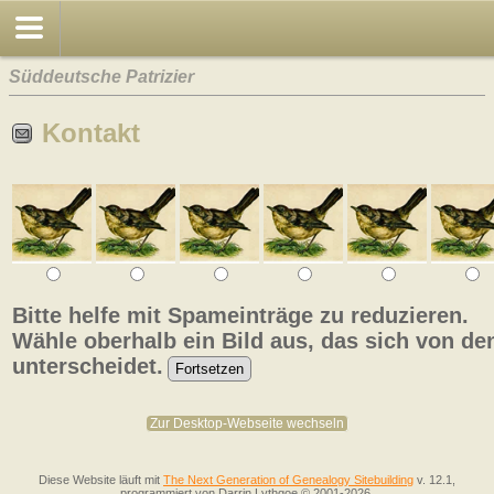
Süddeutsche Patrizier
Kontakt
Bitte helfe mit Spameinträge zu reduzieren.
Wähle oberhalb ein Bild aus, das sich von de
unterscheidet.
Zur Desktop-Webseite wechseln
Diese Website läuft mit
The Next Generation of Genealogy Sitebuilding
v. 12.1,
programmiert von Darrin Lythgoe © 2001-2026.