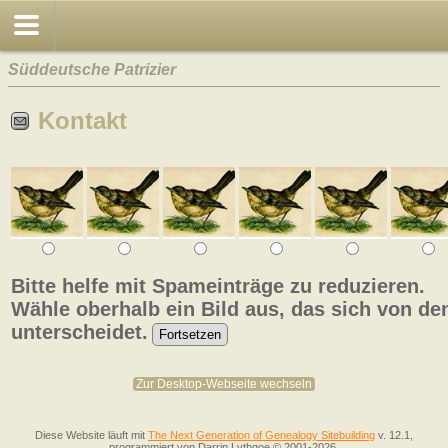
Süddeutsche Patrizier
Kontakt
Bitte helfe mit Spameinträge zu reduzieren.
Wähle oberhalb ein Bild aus, das sich von de
unterscheidet.
Zur Desktop-Webseite wechseln
Diese Website läuft mit
The Next Generation of Genealogy Sitebuilding
v. 12.1,
programmiert von Darrin Lythgoe © 2001-2026.