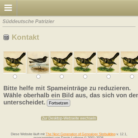
Süddeutsche Patrizier
Kontakt
Bitte helfe mit Spameinträge zu reduzieren.
Wähle oberhalb ein Bild aus, das sich von de
unterscheidet.
Zur Desktop-Webseite wechseln
Diese Website läuft mit
The Next Generation of Genealogy Sitebuilding
v. 12.1,
programmiert von Darrin Lythgoe © 2001-2026.