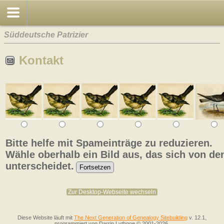
Süddeutsche Patrizier
Kontakt
Bitte helfe mit Spameinträge zu reduzieren.
Wähle oberhalb ein Bild aus, das sich von de
unterscheidet.
Zur Desktop-Webseite wechseln
Diese Website läuft mit
The Next Generation of Genealogy Sitebuilding
v. 12.1,
programmiert von Darrin Lythgoe © 2001-2026.