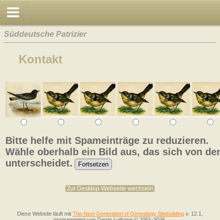
Süddeutsche Patrizier
Kontakt
Bitte helfe mit Spameinträge zu reduzieren.
Wähle oberhalb ein Bild aus, das sich von de
unterscheidet.
Zur Desktop-Webseite wechseln
Diese Website läuft mit
The Next Generation of Genealogy Sitebuilding
v. 12.1,
programmiert von Darrin Lythgoe © 2001-2026.