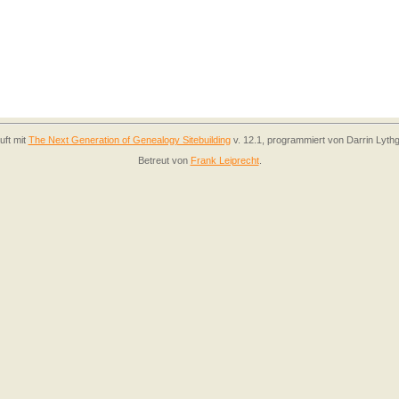
uft mit
The Next Generation of Genealogy Sitebuilding
v. 12.1, programmiert von Darrin Lyth
Betreut von
Frank Leiprecht
.