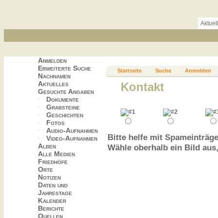
Aktuel
Anmelden
Erweiterte Suche
Startseite
Suche
Anmelden
Nachnamen
Aktuelles
Kontakt
Gesuchte Angaben
Dokumente
Grabsteine
Geschichten
Fotos
Audio-Aufnahmen
Bitte helfe mit Spameinträge
Video-Aufnahmen
Alben
Wähle oberhalb ein Bild aus
Alle Medien
Friedhöfe
Orte
Notizen
Daten und
Jahrestage
Kalender
Berichte
Quellen