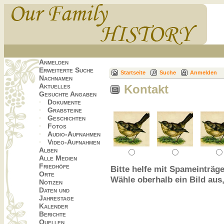
Anmelden
Erweiterte Suche
Startseite
Suche
Anmelden
Nachnamen
Aktuelles
Kontakt
Gesuchte Angaben
Dokumente
Grabsteine
Geschichten
Fotos
Audio-Aufnahmen
Video-Aufnahmen
Alben
Alle Medien
Friedhöfe
Bitte helfe mit Spameinträge
Orte
Wähle oberhalb ein Bild aus
Notizen
Daten und
Jahrestage
Kalender
Berichte
Quellen