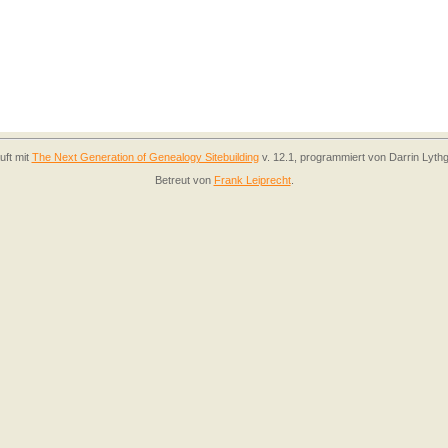
uft mit
The Next Generation of Genealogy Sitebuilding
v. 12.1, programmiert von Darrin Lyth
Betreut von
Frank Leiprecht
.