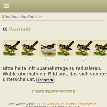
Süddeutsche Patrizier
Kontakt
Bitte helfe mit Spameinträge zu reduzieren.
Wähle oberhalb ein Bild aus, das sich von de
unterscheidet.
Zur Desktop-Webseite wechseln
Diese Website läuft mit
The Next Generation of Genealogy Sitebuilding
v. 12.1,
programmiert von Darrin Lythgoe © 2001-2026.