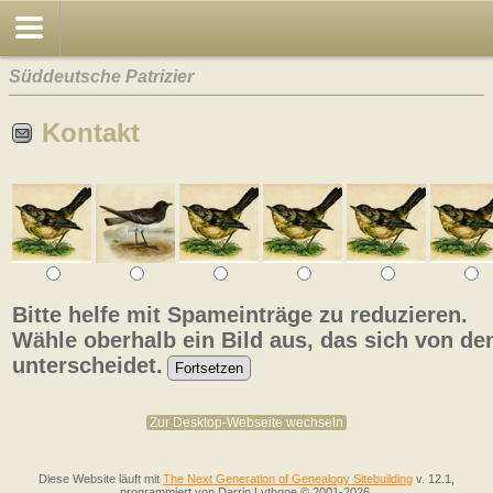
Süddeutsche Patrizier
Kontakt
Bitte helfe mit Spameinträge zu reduzieren.
Wähle oberhalb ein Bild aus, das sich von de
unterscheidet.
Zur Desktop-Webseite wechseln
Diese Website läuft mit
The Next Generation of Genealogy Sitebuilding
v. 12.1,
programmiert von Darrin Lythgoe © 2001-2026.