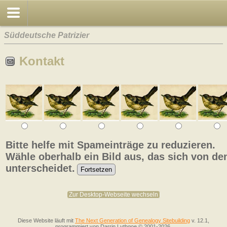
Süddeutsche Patrizier
Kontakt
Bitte helfe mit Spameinträge zu reduzieren.
Wähle oberhalb ein Bild aus, das sich von de
unterscheidet.
Zur Desktop-Webseite wechseln
Diese Website läuft mit
The Next Generation of Genealogy Sitebuilding
v. 12.1,
programmiert von Darrin Lythgoe © 2001-2026.