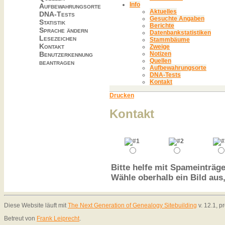
Info
Aufbewahrungsorte
Aktuelles
DNA-Tests
Gesuchte Angaben
Statistik
Berichte
Sprache ändern
Datenbankstatistiken
Lesezeichen
Stammbäume
Kontakt
Zweige
Benutzerkennung
Notizen
Quellen
beantragen
Aufbewahrungsorte
DNA-Tests
Kontakt
Drucken
Kontakt
Bitte helfe mit Spameinträge
Wähle oberhalb ein Bild aus
Diese Website läuft mit
The Next Generation of Genealogy Sitebuilding
v. 12.1, 
Betreut von
Frank Leiprecht
.