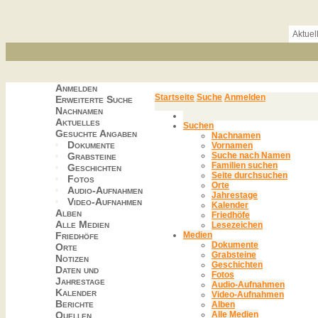
Aktuel
Anmelden
Startseite
Suche
Anmelden
Erweiterte Suche
Nachnamen
Aktuelles
Suchen
Gesuchte Angaben
Nachnamen
Dokumente
Vornamen
Grabsteine
Suche nach Namen
Familien suchen
Geschichten
Seite durchsuchen
Fotos
Orte
Audio-Aufnahmen
Jahrestage
Video-Aufnahmen
Kalender
Alben
Friedhöfe
Alle Medien
Lesezeichen
Friedhöfe
Medien
Dokumente
Orte
Grabsteine
Notizen
Geschichten
Daten und
Fotos
Jahrestage
Audio-Aufnahmen
Kalender
Video-Aufnahmen
Berichte
Alben
Quellen
Alle Medien