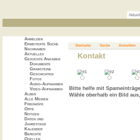
Aktuel
Anmelden
Erweiterte Suche
Startseite
Suche
Anmelden
Nachnamen
Aktuelles
Kontakt
Gesuchte Angaben
Dokumente
Grabsteine
Geschichten
Fotos
Audio-Aufnahmen
Bitte helfe mit Spameinträge
Video-Aufnahmen
Alben
Wähle oberhalb ein Bild aus
Alle Medien
Friedhöfe
Orte
Notizen
Daten und
Jahrestage
Kalender
Berichte
Quellen