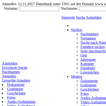
Aktuelles:
12.11.2017 Datenbank unter TNG auf der Domain www.südde
Vorname:
Nachname:
Startseite
Suche
Anmelden
Suchen
Nachnamen
Vornamen
Suche nach Nam
Familien suchen
Seite durchsuch
Orte
Jahrestage
Anmelden
Kalender
Erweiterte Suche
Friedhöfe
Nachnamen
Lesezeichen
Aktuelles
Medien
Gesuchte Angaben
Dokumente
Dokumente
Grabsteine
Grabsteine
Geschichten
Geschichten
Fotos
Fotos
Audio-Aufnahm
Audio-Aufnahmen
Video-Aufnahm
Video-Aufnahmen