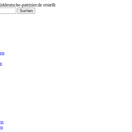
utsche-patrizier.de erstellt
en
en
en
en