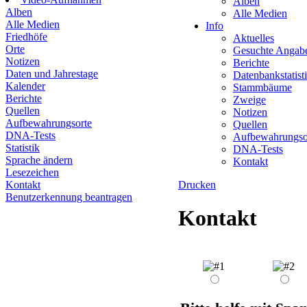
Alben
Alben
Alle Medien
Alle Medien
Info
Friedhöfe
Aktuelles
Orte
Gesuchte Angab
Notizen
Berichte
Daten und Jahrestage
Datenbankstatist
Kalender
Stammbäume
Berichte
Zweige
Quellen
Notizen
Aufbewahrungsorte
Quellen
DNA-Tests
Aufbewahrungso
Statistik
DNA-Tests
Sprache ändern
Kontakt
Lesezeichen
Kontakt
Drucken
Benutzerkennung beantragen
Kontakt