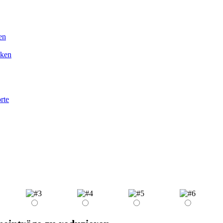
en
iken
rte