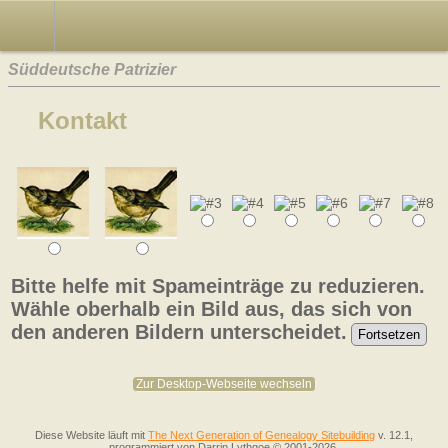
Süddeutsche Patrizier
Kontakt
Bitte helfe mit Spameinträge zu reduzieren.
Wähle oberhalb ein Bild aus, das sich von
den anderen Bildern unterscheidet.
Zur Desktop-Webseite wechseln
Diese Website läuft mit
The Next Generation of Genealogy Sitebuilding
v. 12.1,
programmiert von Darrin Lythgoe © 2001-2026.