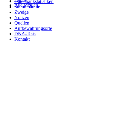
Datenbankstatistiken
Alle Medien
Stammbäume
Zweige
Notizen
Quellen
Aufbewahrungsorte
DNA-Tests
Kontakt