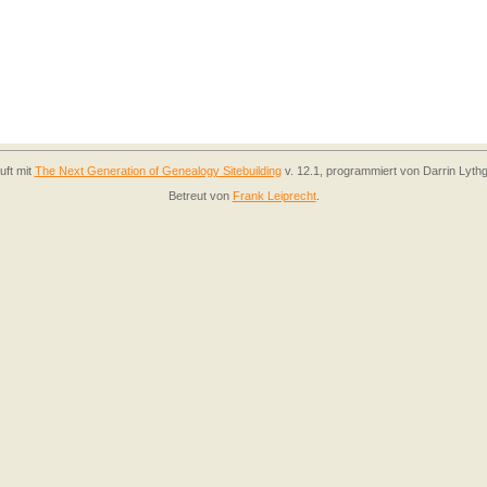
uft mit
The Next Generation of Genealogy Sitebuilding
v. 12.1, programmiert von Darrin Lyth
Betreut von
Frank Leiprecht
.