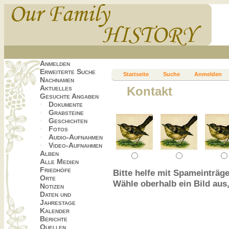
Anmelden
Erweiterte Suche
Startseite
Suche
Anmelden
Nachnamen
Aktuelles
Kontakt
Gesuchte Angaben
Dokumente
Grabsteine
Geschichten
Fotos
Audio-Aufnahmen
Video-Aufnahmen
Alben
Alle Medien
Friedhöfe
Bitte helfe mit Spameinträge
Orte
Wähle oberhalb ein Bild aus
Notizen
Daten und
Jahrestage
Kalender
Berichte
Quellen